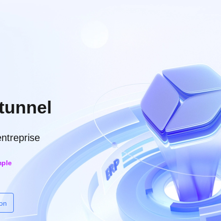
tunnel
ntreprise
mple
ion