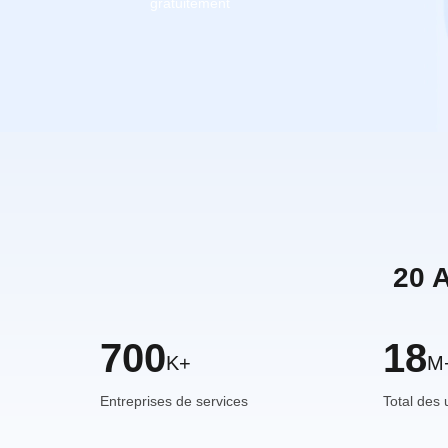
gratuitement
20 
700
18
K+
M
Entreprises de services
Total des u