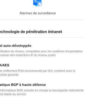
Alarmes de surveillance
technologie de pénétration intranet
el auto-développée
tration du réseau, compatible avec les systèmes d'exploitation
rrasser des restrictions IP du réseau public
SA/AES
me de chiffrement RSA recommandé par ISO, combiné avec le
ouble garantie
matique BGP à haute défense
le informatique BGP, prendre en charge la sauvegarde redondante
nt stable du service