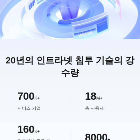
20년의 인트라넷 침투 기술의 강
수량
700
18
K+
M+
서비스 기업
총 사용자
160
K+
8000
+